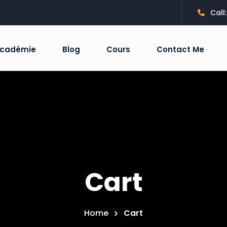
Call
Académie
Blog
Cours
Contact Me
Sign in
Sign up
Sign in
Don’t have an account?
Sign up
Cart
Home
Cart