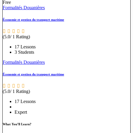
Free
Formalités Douanières
Économie et gestion du transport maritime
(5.0/ 1 Rating)
17 Lessons
3 Students
Formalités Douanières
Économie et gestion du transport maritime
(5.0/ 1 Rating)
17 Lessons
Expert
What You’ll Learn?