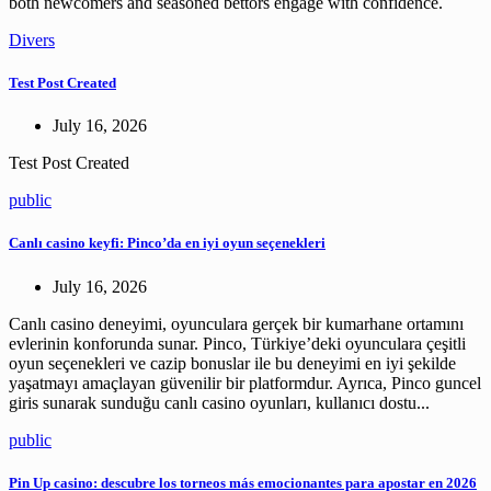
both newcomers and seasoned bettors engage with confidence.
Divers
Test Post Created
July 16, 2026
Test Post Created
public
Canlı casino keyfi: Pinco’da en iyi oyun seçenekleri
July 16, 2026
Canlı casino deneyimi, oyunculara gerçek bir kumarhane ortamını
evlerinin konforunda sunar. Pinco, Türkiye’deki oyunculara çeşitli
oyun seçenekleri ve cazip bonuslar ile bu deneyimi en iyi şekilde
yaşatmayı amaçlayan güvenilir bir platformdur. Ayrıca, Pinco guncel
giris sunarak sunduğu canlı casino oyunları, kullanıcı dostu...
public
Pin Up casino: descubre los torneos más emocionantes para apostar en 2026