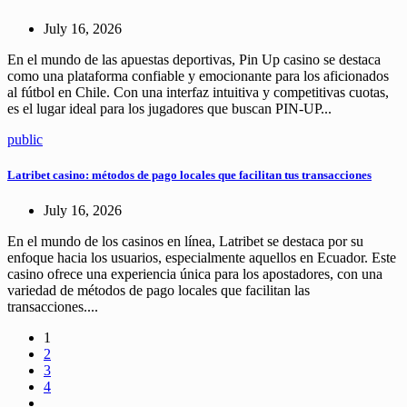
July 16, 2026
En el mundo de las apuestas deportivas, Pin Up casino se destaca
como una plataforma confiable y emocionante para los aficionados
al fútbol en Chile. Con una interfaz intuitiva y competitivas cuotas,
es el lugar ideal para los jugadores que buscan PIN-UP...
public
Latribet casino: métodos de pago locales que facilitan tus transacciones
July 16, 2026
En el mundo de los casinos en línea, Latribet se destaca por su
enfoque hacia los usuarios, especialmente aquellos en Ecuador. Este
casino ofrece una experiencia única para los apostadores, con una
variedad de métodos de pago locales que facilitan las
transacciones....
1
2
3
4