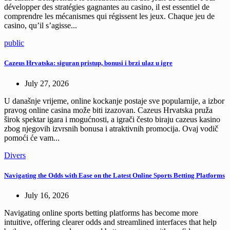
développer des stratégies gagnantes au casino, il est essentiel de
comprendre les mécanismes qui régissent les jeux. Chaque jeu de
casino, qu’il s’agisse...
public
Cazeus Hrvatska: siguran pristup, bonusi i brzi ulaz u igre
July 27, 2026
U današnje vrijeme, online kockanje postaje sve popularnije, a izbor
pravog online casina može biti izazovan. Cazeus Hrvatska pruža
širok spektar igara i mogućnosti, a igrači često biraju cazeus kasino
zbog njegovih izvrsnih bonusa i atraktivnih promocija. Ovaj vodič
pomoći će vam...
Divers
Navigating the Odds with Ease on the Latest Online Sports Betting Platforms
July 16, 2026
Navigating online sports betting platforms has become more
intuitive, offering clearer odds and streamlined interfaces that help