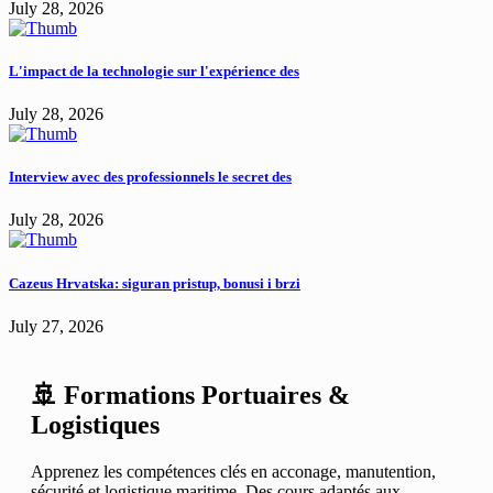
July 28, 2026
L'impact de la technologie sur l'expérience des
July 28, 2026
Interview avec des professionnels le secret des
July 28, 2026
Cazeus Hrvatska: siguran pristup, bonusi i brzi
July 27, 2026
🚢 Formations Portuaires &
Logistiques
Apprenez les compétences clés en acconage, manutention,
sécurité et logistique maritime. Des cours adaptés aux