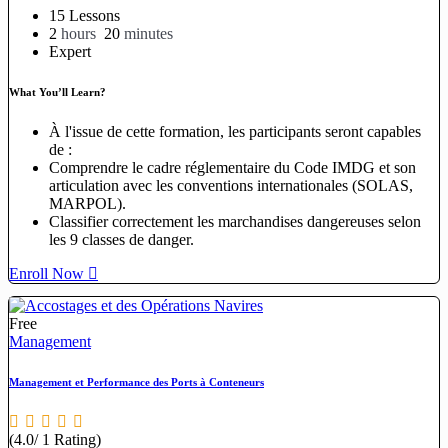
15 Lessons
2
hours
20
minutes
Expert
What You’ll Learn?
À l'issue de cette formation, les participants seront capables
de :
Comprendre le cadre réglementaire du Code IMDG et son
articulation avec les conventions internationales (SOLAS,
MARPOL).
Classifier correctement les marchandises dangereuses selon
les 9 classes de danger.
Enroll Now
Free
Management
Management et Performance des Ports à Conteneurs
(4.0/ 1 Rating)