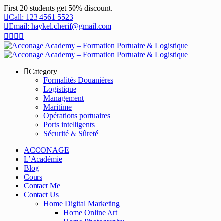
First 20 students get 50% discount.
Call: 123 4561 5523
Email: haykel.cherif@gmail.com
Category
Formalités Douanières
Logistique
Management
Maritime
Opérations portuaires
Ports intelligents
Sécurité & Sûreté
ACCONAGE
L’Académie
Blog
Cours
Contact Me
Contact Us
Home Digital Marketing
Home Online Art