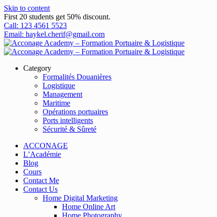
Skip to content
First 20 students get 50% discount.
Call: 123 4561 5523
Email: haykel.cherif@gmail.com
Category
Formalités Douanières
Logistique
Management
Maritime
Opérations portuaires
Ports intelligents
Sécurité & Sûreté
ACCONAGE
L’Académie
Blog
Cours
Contact Me
Contact Us
Home Digital Marketing
Home Online Art
Home Photography