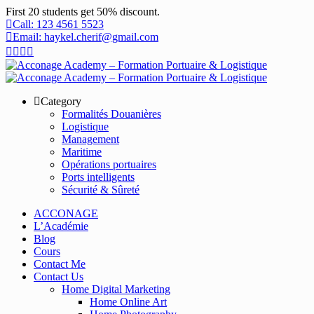
First 20 students get 50% discount.
Call: 123 4561 5523
Email: haykel.cherif@gmail.com
Category
Formalités Douanières
Logistique
Management
Maritime
Opérations portuaires
Ports intelligents
Sécurité & Sûreté
ACCONAGE
L’Académie
Blog
Cours
Contact Me
Contact Us
Home Digital Marketing
Home Online Art