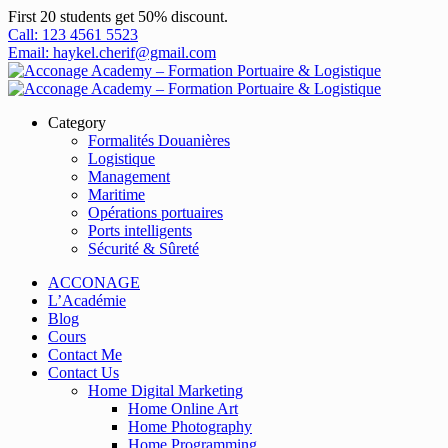
First 20 students get 50% discount.
Call: 123 4561 5523
Email: haykel.cherif@gmail.com
Category
Formalités Douanières
Logistique
Management
Maritime
Opérations portuaires
Ports intelligents
Sécurité & Sûreté
ACCONAGE
L’Académie
Blog
Cours
Contact Me
Contact Us
Home Digital Marketing
Home Online Art
Home Photography
Home Programming