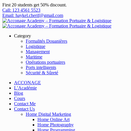
First 20 students get 50% discount.
Call: 123 4561 5523
Email: haykel.cherif@gmail.com
Category
Formalités Douanières
Logistique
Management
Maritime
Opérations portuaires
Ports intelligents
Sécurité & Sûreté
ACCONAGE
L’Académie
Blog
Cours
Contact Me
Contact Us
Home Digital Marketing
Home Online Art
Home Photography
Home Programming