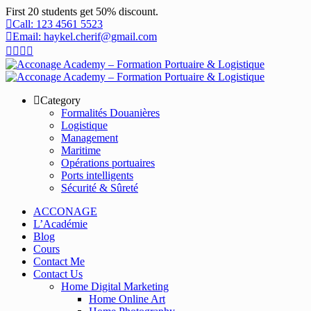
First 20 students get 50% discount.
Call: 123 4561 5523
Email: haykel.cherif@gmail.com
Category
Formalités Douanières
Logistique
Management
Maritime
Opérations portuaires
Ports intelligents
Sécurité & Sûreté
ACCONAGE
L’Académie
Blog
Cours
Contact Me
Contact Us
Home Digital Marketing
Home Online Art