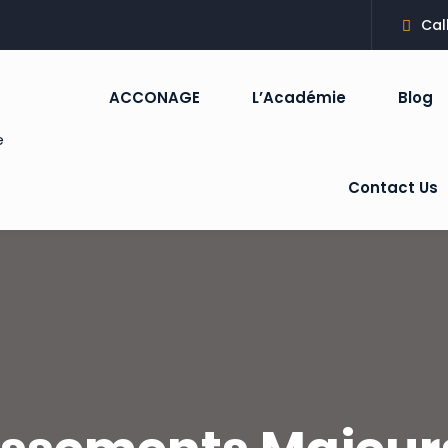
Cal
ACCONAGE
L’Académie
Blog
Sign in
Sign up
Contact Us
Sign in
Don’t have an account?
Sign up