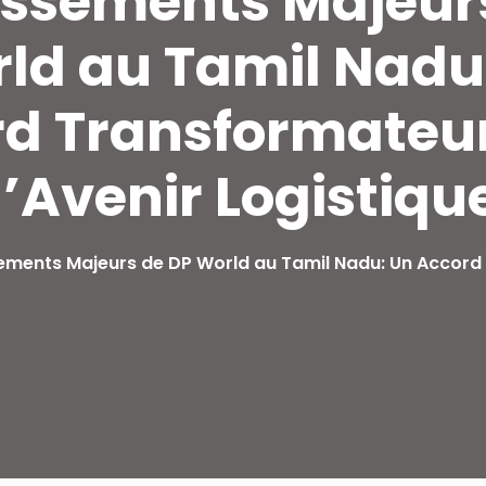
issements Majeur
ld au Tamil Nadu
Lost your password?
Remember me
d Transformateu
l’Avenir Logistiqu
Sign up
ements Majeurs de DP World au Tamil Nadu: Un Accord 
Already have an account?
Sign in