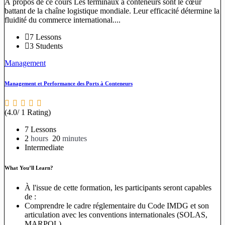
À propos de ce cours Les terminaux à conteneurs sont le cœur
battant de la chaîne logistique mondiale. Leur efficacité détermine la
fluidité du commerce international....
7 Lessons
3 Students
Management
Management et Performance des Ports à Conteneurs
(4.0/ 1 Rating)
7 Lessons
2
hours
20
minutes
Intermediate
What You’ll Learn?
À l'issue de cette formation, les participants seront capables
de :
Comprendre le cadre réglementaire du Code IMDG et son
articulation avec les conventions internationales (SOLAS,
MARPOL).