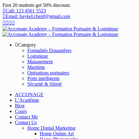
First 20 students get 50% discount.
Call: 123 4561 5523
Email: haykel.cherif@gmail.com
Category
Formalités Douanières
Logistique
Management
Maritime
Opérations portuaires
Ports intelligents
Sécurité & Sûreté
ACCONAGE
L’Académie
Blog
Cours
Contact Me
Contact Us
Home Digital Marketing
Home Online Art