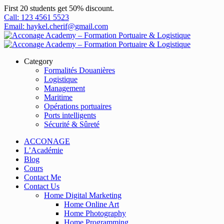
First 20 students get 50% discount.
Call: 123 4561 5523
Email: haykel.cherif@gmail.com
Category
Formalités Douanières
Logistique
Management
Maritime
Opérations portuaires
Ports intelligents
Sécurité & Sûreté
ACCONAGE
L’Académie
Blog
Cours
Contact Me
Contact Us
Home Digital Marketing
Home Online Art
Home Photography
Home Programming