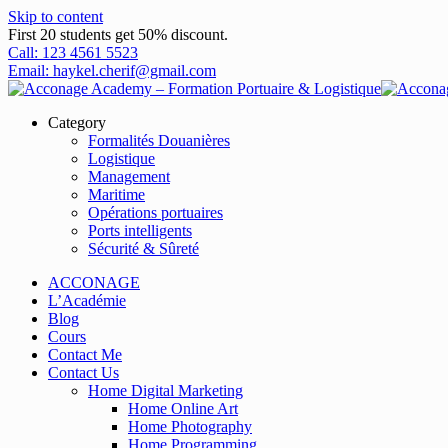
Skip to content
First 20 students get 50% discount.
Call: 123 4561 5523
Email: haykel.cherif@gmail.com
Category
Formalités Douanières
Logistique
Management
Maritime
Opérations portuaires
Ports intelligents
Sécurité & Sûreté
ACCONAGE
L’Académie
Blog
Cours
Contact Me
Contact Us
Home Digital Marketing
Home Online Art
Home Photography
Home Programming