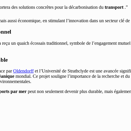
ortera des solutions concrètes pour la décarbonisation du
transport
.”
is aussi économique, en stimulant l’innovation dans un secteur clé de
onnel
 reçu un quaich écossais traditionnel, symbole de l’engagement mutuel en
able
ace par
Oldendorff
et l’Université de Strathclyde est une avancée signif
éanique
mondial. Ce projet souligne l’importance de la recherche et du 
nvironnementales.
ports par mer
peut non seulement devenir plus durable, mais également