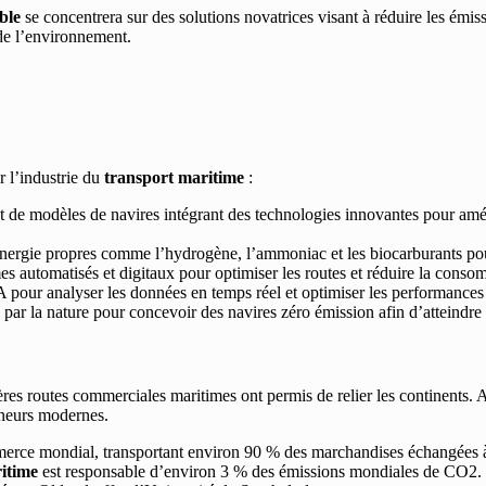
ble
se concentrera sur des solutions novatrices visant à réduire les émiss
de l’environnement.
r l’industrie du
transport maritime
:
de modèles de navires intégrant des technologies innovantes pour amélio
’énergie propres comme l’hydrogène, l’ammoniac et les biocarburants po
s automatisés et digitaux pour optimiser les routes et réduire la cons
IA pour analyser les données en temps réel et optimiser les performance
 par la nature pour concevoir des navires zéro émission afin d’atteindre 
res routes commerciales maritimes ont permis de relier les continents. Au
teneurs modernes.
merce mondial, transportant environ 90 % des marchandises échangées 
itime
est responsable d’environ 3 % des émissions mondiales de CO2. F