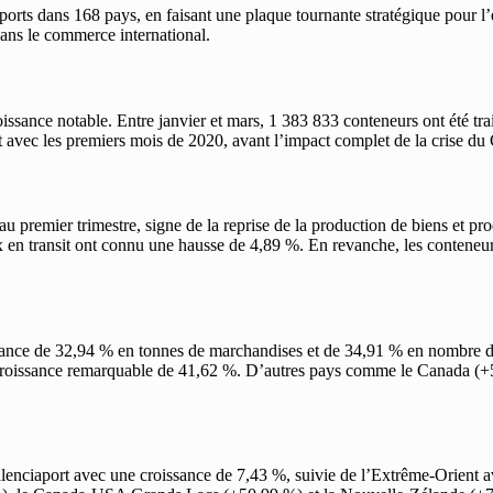
ports dans 168 pays, en faisant une plaque tournante stratégique pour l’
dans le commerce international.
sance notable. Entre janvier et mars, 1 383 833 conteneurs ont été trai
nt avec les premiers mois de 2020, avant l’impact complet de la crise 
u premier trimestre, signe de la reprise de la production de biens et pr
en transit ont connu une hausse de 4,89 %. En revanche, les conteneurs
issance de 32,94 % en tonnes de marchandises et de 34,91 % en nombre de
ne croissance remarquable de 41,62 %. D’autres pays comme le Canada (+
enciaport avec une croissance de 7,43 %, suivie de l’Extrême-Orient a