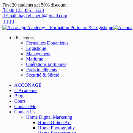
First 20 students get 50% discount.
Call: 123 4561 5523
Email: haykel.cherif@gmail.com
Category
Formalités Douanières
Logistique
Management
Maritime
Opérations portuaires
Ports intelligents
Sécurité & Sûreté
ACCONAGE
L’Académie
Blog
Cours
Contact Me
Contact Us
Home Digital Marketing
Home Online Art
Home Photography