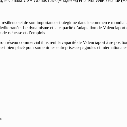
), le Canada-USA Grands Lacs (+50,99 %) et la Nouvelle-Zélande (+73
 résilience et de son importance stratégique dans le commerce mondial. 
éditerranée. Le dynamisme et la capacité d’adaptation de Valenciaport en
n de richesse et d’emplois.
e son réseau commercial illustrent la capacité de Valenciaport à se posi
 est bien placé pour soutenir les entreprises espagnoles et internationale
*