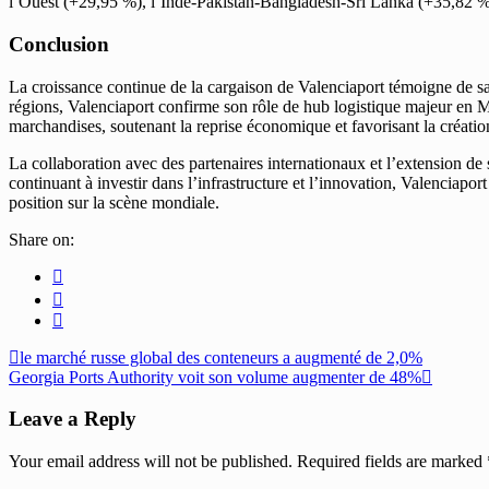
l’Ouest (+29,95 %), l’Inde-Pakistan-Bangladesh-Sri Lanka (+35,82 %
Conclusion
La croissance continue de la cargaison de Valenciaport témoigne de sa
régions, Valenciaport confirme son rôle de hub logistique majeur en M
marchandises, soutenant la reprise économique et favorisant la créatio
La collaboration avec des partenaires internationaux et l’extension d
continuant à investir dans l’infrastructure et l’innovation, Valenciaport
position sur la scène mondiale.
Share on:
le marché russe global des conteneurs a augmenté de 2,0%
Georgia Ports Authority voit son volume augmenter de 48%
Leave a Reply
Your email address will not be published.
Required fields are marked