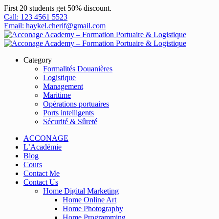
First 20 students get 50% discount.
Call: 123 4561 5523
Email: haykel.cherif@gmail.com
Category
Formalités Douanières
Logistique
Management
Maritime
Opérations portuaires
Ports intelligents
Sécurité & Sûreté
ACCONAGE
L’Académie
Blog
Cours
Contact Me
Contact Us
Home Digital Marketing
Home Online Art
Home Photography
Home Programming