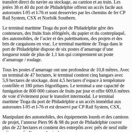
transfert direct du navire au stockage, au camion et au train. Les
jetées 38 et 40 du port de Philadelphie offrent un accès facile aux
autoroutes I-95 et I-76 et sont desservies par les chemins de fer CP
Rail System, CSX et Norfolk Southern.
Le terminal maritime Tioga du port de Philadelphie gère des
conteneurs, des fruits frais réfrigérés, du papier et du contreplaqué,
des automobiles, de l’acier et des palettisations, des projets et des
bris de cargaisons en vrac. Le terminal maritime de Tioga dans le
port de Philadelphie dispose de six postes d’amarrage d’une
longueur totale de plus de 1,1 km qui comprennent un poste
d’amarrage / roulage.
Tous les postes d’amarrage ont une profondeur de 10,8 mètres. Avec
un terminal de 47 hectares, le terminal contient cinq hangars avec
5,9 hectares de stockage, dont 4,5 hectares d’espace à température
contrôlée et 180 prises frigorifiques. Le terminal a une capacité de
fumigation de 800 000 caisses de fruits par jour et offre 609,6 mètres
de voie d’évitement pour le transfert intermodal. Le terminal
maritime Tioga du port de Philadelphie a un accès immédiat aux
autoroutes I-95 et I-76 et est desservi par CP Rail System, CSX,
Manipulant des automobiles, des équipements lourds et des camions
de projet, l’annexe Piers 96 & 98 du port de Philadelphie couvre
plus de 22 hectares et contient des entrepôts avec près de neuf mille