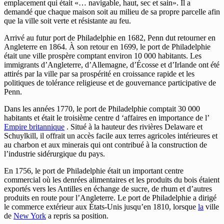
emplacement qui était «… navigable, haut, sec et sain». Il a
demandé que chaque maison soit au milieu de sa propre parcelle afin
que la ville soit verte et résistante au feu.
Arrivé au futur port de Philadelphie en 1682, Penn dut retourner en
Angleterre en 1864. À son retour en 1699, le port de Philadelphie
était une ville prospère comptant environ 10 000 habitants. Les
immigrants d’Angleterre, d’Allemagne, d’Écosse et d’Irlande ont été
attirés par la ville par sa prospérité en croissance rapide et les
politiques de tolérance religieuse et de gouvernance participative de
Penn.
Dans les années 1770, le port de Philadelphie comptait 30 000
habitants et était le troisième centre d ‘affaires en importance de l’
Empire britannique
. Situé à la hauteur des rivières Delaware et
Schuylkill, il offrait un accès facile aux terres agricoles intérieures et
au charbon et aux minerais qui ont contribué à la construction de
l’industrie sidérurgique du pays.
En 1756, le port de Philadelphie était un important centre
commercial où les denrées alimentaires et les produits du bois étaient
exportés vers les Antilles en échange de sucre, de rhum et d’autres
produits en route pour l’Angleterre. Le port de Philadelphie a dirigé
le commerce extérieur aux États-Unis jusqu’en 1810, lorsque
la
ville
de
New York
a repris sa position.