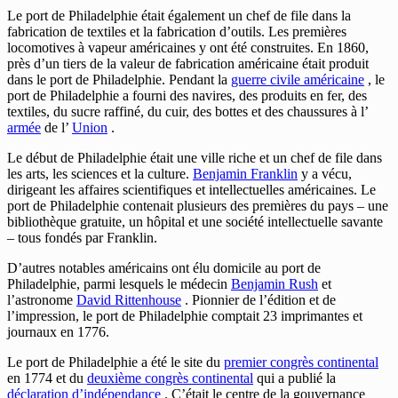
Le port de Philadelphie était également un chef de file dans la
fabrication de textiles et la fabrication d’outils. Les premières
locomotives à vapeur américaines y ont été construites. En 1860,
près d’un tiers de la valeur de fabrication américaine était produit
dans le port de Philadelphie. Pendant la
guerre civile américaine
, le
port de Philadelphie a fourni des navires, des produits en fer, des
textiles, du sucre raffiné, du cuir, des bottes et des chaussures à l’
armée
de l’
Union
.
Le début de Philadelphie était une ville riche et un chef de file dans
les arts, les sciences et la culture.
Benjamin Franklin
y a vécu,
dirigeant les affaires scientifiques et intellectuelles américaines. Le
port de Philadelphie contenait plusieurs des premières du pays – une
bibliothèque gratuite, un hôpital et une société intellectuelle savante
– tous fondés par Franklin.
D’autres notables américains ont élu domicile au port de
Philadelphie, parmi lesquels le médecin
Benjamin Rush
et
l’astronome
David Rittenhouse
. Pionnier de l’édition et de
l’impression, le port de Philadelphie comptait 23 imprimantes et
journaux en 1776.
Le port de Philadelphie a été le site du
premier congrès continental
en 1774 et du
deuxième congrès continental
qui a publié la
déclaration d’indépendance
. C’était le centre de la gouvernance