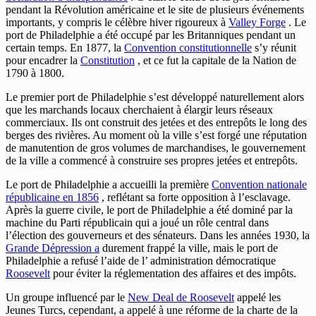
pendant la Révolution américaine et le site de plusieurs événements
importants, y compris le célèbre hiver rigoureux à
Valley Forge
. Le
port de Philadelphie a été occupé par les Britanniques pendant un
certain temps. En 1877, la
Convention constitutionnelle
s’y réunit
pour encadrer la
Constitution
, et ce fut la capitale de la Nation de
1790 à 1800.
Le premier port de Philadelphie s’est développé naturellement alors
que les marchands locaux cherchaient à élargir leurs réseaux
commerciaux. Ils ont construit des jetées et des entrepôts le long des
berges des rivières. Au moment où la ville s’est forgé une réputation
de manutention de gros volumes de marchandises, le gouvernement
de la ville a commencé à construire ses propres jetées et entrepôts.
Le port de Philadelphie a accueilli la première
Convention nationale
républicaine en 1856
, reflétant sa forte opposition à l’esclavage.
Après la guerre civile, le port de Philadelphie a été dominé par la
machine du Parti républicain qui a joué un rôle central dans
l’élection des gouverneurs et des sénateurs. Dans les années 1930, la
Grande Dépression a
durement frappé la ville, mais le port de
Philadelphie a refusé l’aide de l’ administration démocratique
Roosevelt
pour éviter la réglementation des affaires et des impôts.
Un groupe influencé par le
New Deal de Roosevelt
appelé les
Jeunes Turcs, cependant, a appelé à une réforme de la charte de la