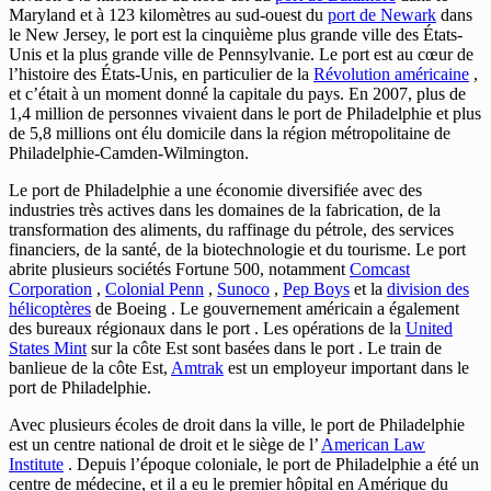
Maryland et à 123 kilomètres au sud-ouest du
port de Newark
dans
le New Jersey, le port est la cinquième plus grande ville des États-
Unis et la plus grande ville de Pennsylvanie. Le port est au cœur de
l’histoire des États-Unis, en particulier de la
Révolution américaine
,
et c’était à un moment donné la capitale du pays. En 2007, plus de
1,4 million de personnes vivaient dans le port de Philadelphie et plus
de 5,8 millions ont élu domicile dans la région métropolitaine de
Philadelphie-Camden-Wilmington.
Le port de Philadelphie a une économie diversifiée avec des
industries très actives dans les domaines de la fabrication, de la
transformation des aliments, du raffinage du pétrole, des services
financiers, de la santé, de la biotechnologie et du tourisme. Le port
abrite plusieurs sociétés Fortune 500, notamment
Comcast
Corporation
,
Colonial Penn
,
Sunoco
,
Pep Boys
et la
division des
hélicoptères
de Boeing . Le gouvernement américain a également
des bureaux régionaux dans le port . Les opérations de la
United
States Mint
sur la côte Est sont basées dans le port . Le train de
banlieue de la côte Est,
Amtrak
est un employeur important dans le
port de Philadelphie.
Avec plusieurs écoles de droit dans la ville, le port de Philadelphie
est un centre national de droit et le siège de l’
American Law
Institute
. Depuis l’époque coloniale, le port de Philadelphie a été un
centre de médecine, et il a eu le premier hôpital en Amérique du