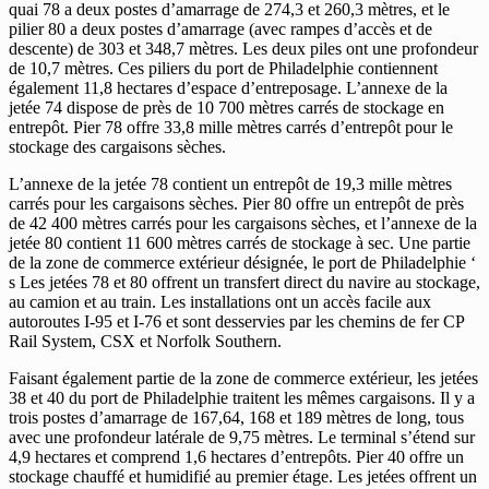
quai 78 a deux postes d’amarrage de 274,3 et 260,3 mètres, et le
pilier 80 a deux postes d’amarrage (avec rampes d’accès et de
descente) de 303 et 348,7 mètres. Les deux piles ont une profondeur
de 10,7 mètres. Ces piliers du port de Philadelphie contiennent
également 11,8 hectares d’espace d’entreposage. L’annexe de la
jetée 74 dispose de près de 10 700 mètres carrés de stockage en
entrepôt. Pier 78 offre 33,8 mille mètres carrés d’entrepôt pour le
stockage des cargaisons sèches.
L’annexe de la jetée 78 contient un entrepôt de 19,3 mille mètres
carrés pour les cargaisons sèches. Pier 80 offre un entrepôt de près
de 42 400 mètres carrés pour les cargaisons sèches, et l’annexe de la
jetée 80 contient 11 600 mètres carrés de stockage à sec. Une partie
de la zone de commerce extérieur désignée, le port de Philadelphie ‘
s Les jetées 78 et 80 offrent un transfert direct du navire au stockage,
au camion et au train. Les installations ont un accès facile aux
autoroutes I-95 et I-76 et sont desservies par les chemins de fer CP
Rail System, CSX et Norfolk Southern.
Faisant également partie de la zone de commerce extérieur, les jetées
38 et 40 du port de Philadelphie traitent les mêmes cargaisons. Il y a
trois postes d’amarrage de 167,64, 168 et 189 mètres de long, tous
avec une profondeur latérale de 9,75 mètres. Le terminal s’étend sur
4,9 hectares et comprend 1,6 hectares d’entrepôts. Pier 40 offre un
stockage chauffé et humidifié au premier étage. Les jetées offrent un