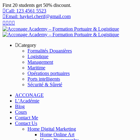
First 20 students get 50% discount.
Call: 123 4561 5523
Email: haykel.cherif@gmail.com
Category
Formalités Douanières
Logistique
Management
Maritime
Opérations portuaires
Ports intelligents
Sécurité & Sûreté
ACCONAGE
L’Académie
Blog
Cours
Contact Me
Contact Us
Home Digital Marketing
Home Online Art