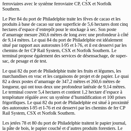
ferroviaires avec le système ferroviaire CP, CSX et Norfolk
Southern.
Le Pier 84 du port de Philadelphie traite les fèves de cacao et les
produits à base de cacao sur une superficie de 5,6 hectares dont cinq
hectares d’espace d’entrepôt pour le stockage à sec. Son poste
d’amarrage mesure 260,6 mètres de long avec une profondeur à côté
de 9,14 mètres. Le quai 84 du port de Philadelphie est idéalement
situé par rapport aux autoroutes I-95 et I-76, et il est desservi par les
chemins de fer CP Rail System, CSX et Norfolk Southern. Le
terminal propose également des services de désensachage, de super-
sac, de pesage et de test.
Le quai 82 du port de Philadelphie traite les fruits et légumes, les
marchandises en vrac et les cargaisons de projet et de papier. Le quai
82 a deux postes d’amarrage de 347,2 mètres et 260,6 mètres de
longueur, qui ont tous deux une profondeur latérale de 9,14 mètres.
Le terminal couvre 5,4 hectares et contient 1,2 hectare d’espace à
température régulée avec un système d’humidification et 100 prises
frigorifiques. Le quai 82 du port de Philadelphie est situé à proximité
des autoroutes I-95 et I-76 et est desservi par les chemins de fer CP
Rail System, CSX et Norfolk Southern.
Les jetées 78 et 80 du port de Philadelphie traitent le papier journal,
la pâte de bois, le papier couché et d’autres produits forestiers. Le